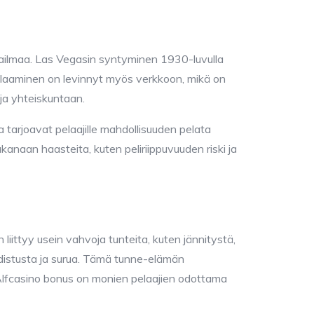
maailmaa. Las Vegasin syntyminen 1930-luvulla
apelaaminen on levinnyt myös verkkoon, mikä on
ja yhteiskuntaan.
a tarjoavat pelaajille mahdollisuuden pelata
anaan haasteita, kuten peliriippuvuuden riski ja
liittyy usein vahvoja tunteita, kuten jännitystä,
hdistusta ja surua. Tämä tunne-elämän
Alfcasino bonus on monien pelaajien odottama