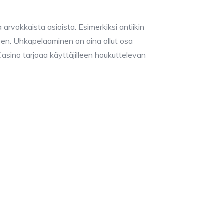
a arvokkaista asioista. Esimerkiksi antiikin
iseen. Uhkapelaaminen on aina ollut osa
 Casino tarjoaa käyttäjilleen houkuttelevan