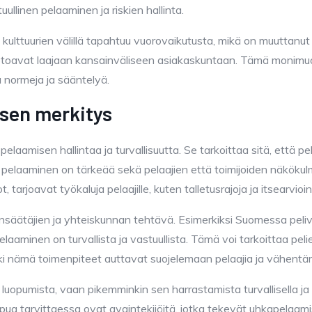
ullinen pelaaminen ja riskien hallinta.
ri kulttuurien välillä tapahtuu vuorovaikutusta, mikä on muuttan
a vetoavat laajaan kansainväliseen asiakaskuntaan. Tämä monim
a normeja ja sääntelyä.
 sen merkitys
elaamisen hallintaa ja turvallisuutta. Se tarkoittaa sitä, että 
nen pelaaminen on tärkeää sekä pelaajien että toimijoiden näköku
arjoavat työkaluja pelaajille, kuten talletusrajoja ja itsearvioint
nsäätäjien ja yhteiskunnan tehtävä. Esimerkiksi Suomessa peli
aaminen on turvallista ja vastuullista. Tämä voi tarkoittaa pel
ikki nämä toimenpiteet auttavat suojelemaan pelaajia ja vähentäm
luopumista, vaan pikemminkin sen harrastamista turvallisella ja h
pua tarvittaessa ovat avaintekijöitä, jotka tekevät uhkapelaamis