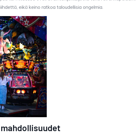
ihdettä, eikä keino ratkoa taloudellisia ongelmia.
t mahdollisuudet