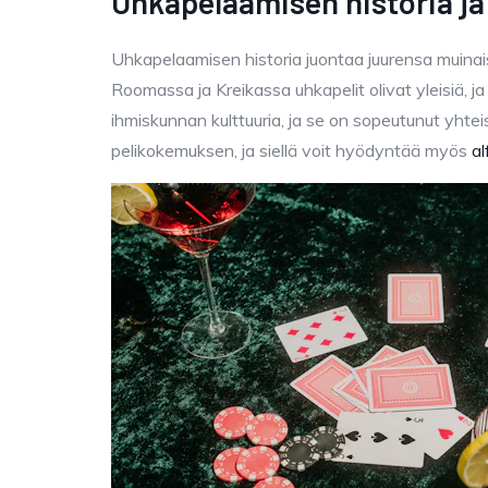
Uhkapelaamisen historia ja
Uhkapelaamisen historia juontaa juurensa muinaisiin
Roomassa ja Kreikassa uhkapelit olivat yleisiä, j
ihmiskunnan kulttuuria, ja se on sopeutunut yhteis
pelikokemuksen, ja siellä voit hyödyntää myös
al