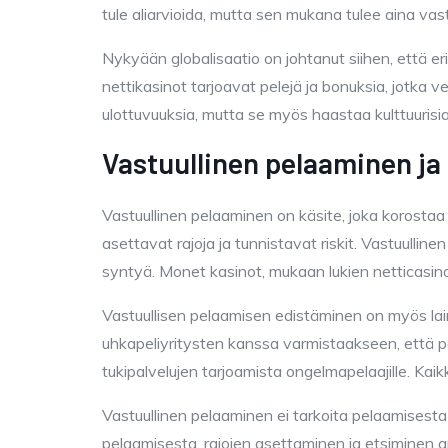
tule aliarvioida, mutta sen mukana tulee aina vastu
Nykyään globalisaatio on johtanut siihen, että e
nettikasinot tarjoavat pelejä ja bonuksia, jotk
ulottuvuuksia, mutta se myös haastaa kulttuurisi
Vastuullinen pelaaminen ja
Vastuullinen pelaaminen on käsite, joka korostaa p
asettavat rajoja ja tunnistavat riskit. Vastuulli
syntyä. Monet kasinot, mukaan lukien netticasinot, t
Vastuullisen pelaamisen edistäminen on myös lai
uhkapeliyritysten kanssa varmistaakseen, että pel
tukipalvelujen tarjoamista ongelmapelaajille. Ka
Vastuullinen pelaaminen ei tarkoita pelaamisesta 
pelaamisesta, rajojen asettaminen ja etsiminen a