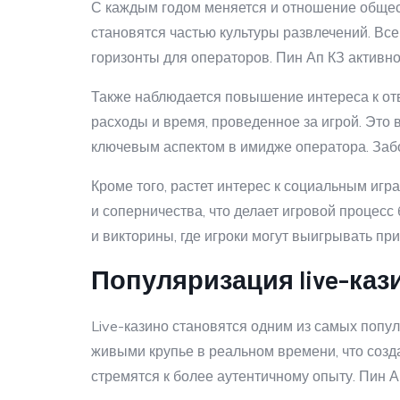
С каждым годом меняется и отношение общест
становятся частью культуры развлечений. Все
горизонты для операторов. Пин Ап КЗ активн
Также наблюдается повышение интереса к от
расходы и время, проведенное за игрой. Это в
ключевым аспектом в имидже оператора. Забо
Кроме того, растет интерес к социальным игр
и соперничества, что делает игровой процесс
и викторины, где игроки могут выигрывать при
Популяризация live-каз
Live-казино становятся одним из самых попу
живыми крупье в реальном времени, что созд
стремятся к более аутентичному опыту. Пин А