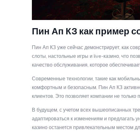
Пин Ап КЗ как пример 
Пин Ап КЗ уже сейчас демонстрирует, как с
слоты, настольные игры и live-казино, что по
качество обслуживания, которое обеспечивает
Современные технологии, такие как мобильн
комфортным и безопасным. Пин Ап КЗ активно
клиентов. Это позволяет компании не только 
В будущем, с учетом всех вышеописанных тре
адаптироваться к изменениям и предлагать у
казино останется привлекательным местом для