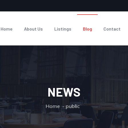
Home
About Us
Listings
Blog
Contact
NEWS
Home
public