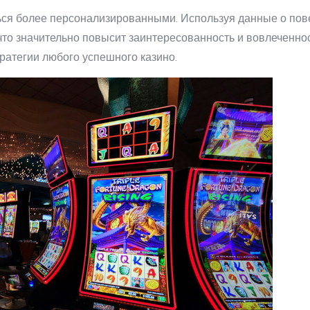
ься более персонализированными. Используя данные о пов
что значительно повысит заинтересованность и вовлеченнос
ратегии любого успешного казино.