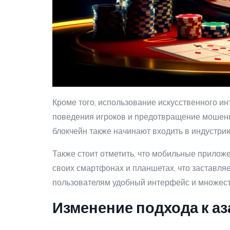
Кроме того, использование искусственного инт
поведения игроков и предотвращение мошенн
блокчейн также начинают входить в индустрию
Также стоит отметить, что мобильные прилож
своих смартфонах и планшетах, что заставля
пользователям удобный интерфейс и множество
Изменение подхода к а