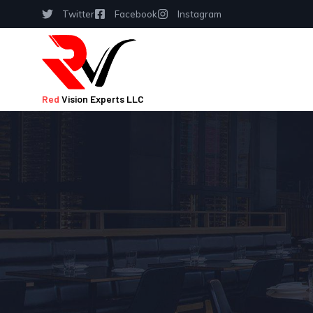
Twitter
Facebook
Instagram
Red
Vision Experts LLC