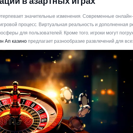
ации в азартных играх
етерпевает значительные изменения. Современные онлайн-к
гровой процесс. Виртуальная реальность и дополненная р
осферы для пользователей. Кроме того, игроки могут погруж
н Ап казино
предлагает разнообразие развлечений для все