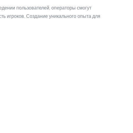
едении пользователей, операторы смогут
ть игроков. Создание уникального опыта для