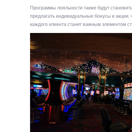
Программы лояльности также будут становит
предлагать индивидуальные бонусы и акции, 
каждого клиента станет важным элементом ст