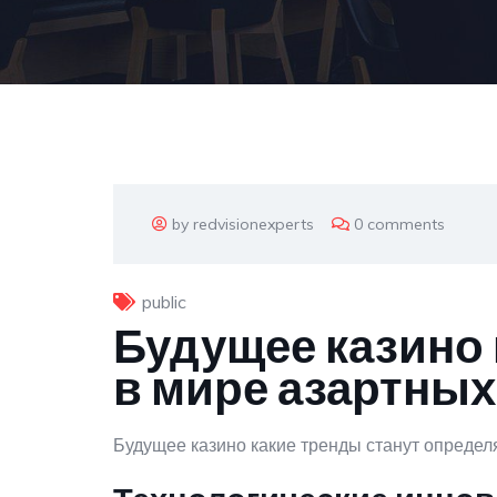
by redvisionexperts
0 comments
public
Будущее казино
в мире азартных
Будущее казино какие тренды станут опреде